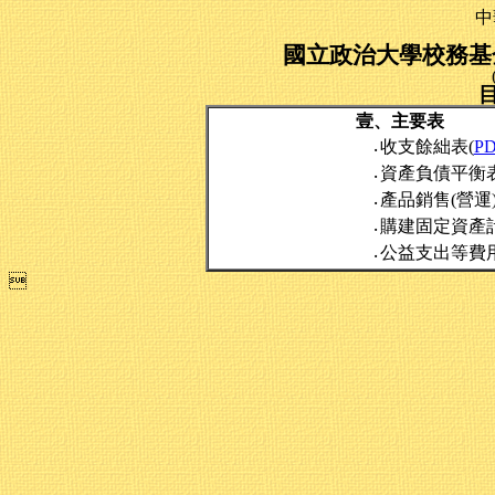
中
國立政治大學校務基金
壹、主要表
收支餘絀表(
P
‧
資產負債平衡表
‧
產品銷售(營運
‧
購建固定資產
‧
公益支出等費
‧
