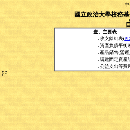
中
國立政治大學校務基金
壹、主要表
收支餘絀表(
P
‧
資產負債平衡表
‧
產品銷售(營運
‧
購建固定資產
‧
公益支出等費
‧
