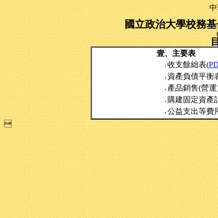
中
國立政治大學校務基金
壹、主要表
收支餘絀表(
P
‧
資產負債平衡表
‧
產品銷售(營運
‧
購建固定資產
‧
公益支出等費
‧
