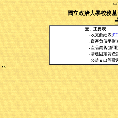
中
國立政治大學校務基金
壹、主要表
收支餘絀表(
P
‧
資產負債平衡表
‧
產品銷售(營運
‧
購建固定資產
‧
公益支出等費
‧
