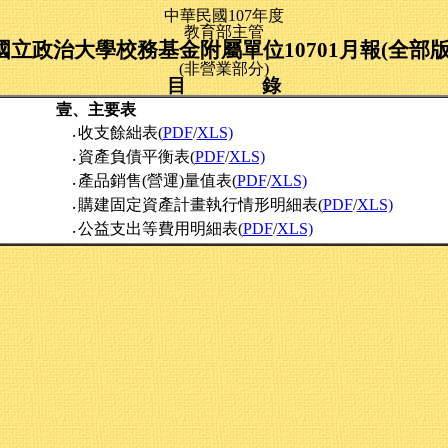
中華民國107年度
教育部主管
國立政治大學校務基金附屬單位10701月報(全部版
(非營業部分)
目 錄
壹、主要表
收支餘絀表(
PDF
/
XLS)
‧
資產負債平衡表(
PDF
/
XLS)
‧
產品銷售(營運)量值表(
PDF
/
XLS)
‧
購建固定資產計畫執行情形明細表(
PDF
/
XLS)
‧
公益支出等費用明細表(
PDF
/
XLS)
‧