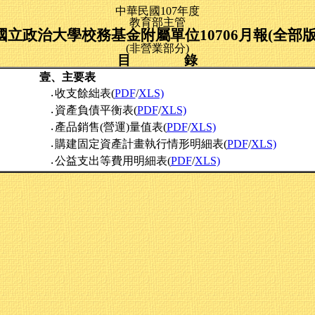
中華民國107年度
教育部主管
國立政治大學校務基金附屬單位10706月報(全部版
(非營業部分)
目 錄
壹、主要表
收支餘絀表(
PDF
/
XLS)
‧
資產負債平衡表(
PDF
/
XLS)
‧
產品銷售(營運)量值表(
PDF
/
XLS)
‧
購建固定資產計畫執行情形明細表(
PDF
/
XLS)
‧
公益支出等費用明細表(
PDF
/
XLS)
‧