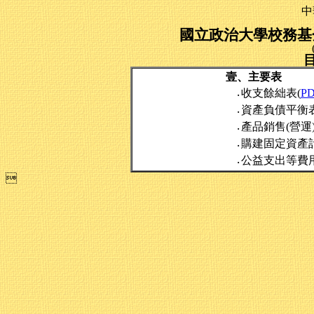
中
國立政治大學校務基金
壹、主要表
收支餘絀表(
P
‧
資產負債平衡表
‧
產品銷售(營運
‧
購建固定資產
‧
公益支出等費
‧
