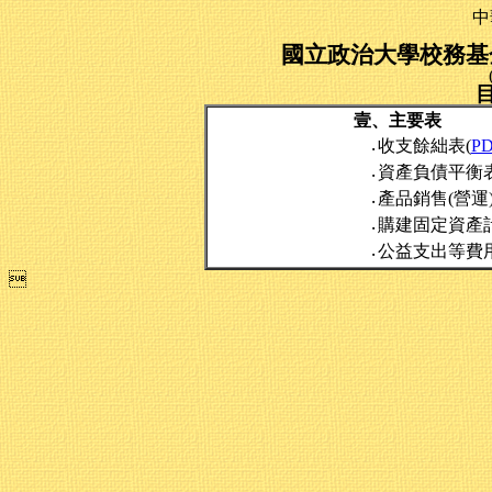
中
國立政治大學校務基金
壹、主要表
收支餘絀表(
P
‧
資產負債平衡表
‧
產品銷售(營運
‧
購建固定資產
‧
公益支出等費
‧
