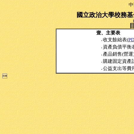
中
國立政治大學校務基金
壹、主要表
收支餘絀表(
P
‧
資產負債平衡表
‧
產品銷售(營運
‧
購建固定資產
‧
公益支出等費
‧
