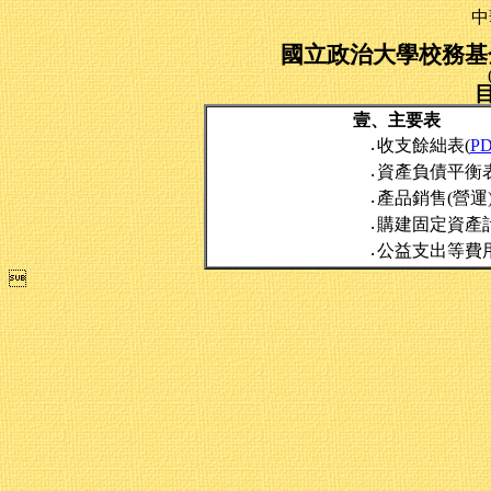
中
國立政治大學校務基金
壹、主要表
收支餘絀表(
P
‧
資產負債平衡表
‧
產品銷售(營運
‧
購建固定資產
‧
公益支出等費
‧
