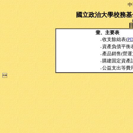
中
國立政治大學校務基金
壹、主要表
收支餘絀表(
P
‧
資產負債平衡表
‧
產品銷售(營運
‧
購建固定資產
‧
公益支出等費
‧
