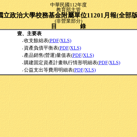
中華民國112年度
教育部主管
國立政治大學校務基金附屬單位11201月報(全部版
(非營業部分)
目 錄
壹、主要表
收支餘絀表(
PDF
/
XLS)
‧
資產負債平衡表(
PDF
/
XLS)
‧
產品銷售(營運)量值表(
PDF
/
XLS)
‧
購建固定資產計畫執行情形明細表(
PDF
/
XLS)
‧
公益支出等費用明細表(
PDF
/
XLS)
‧