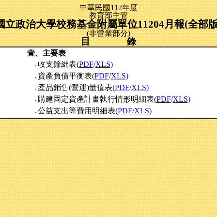
中華民國112年度
教育部主管
國立政治大學校務基金附屬單位11204月報(全部版
(非營業部分)
目 錄
壹、主要表
收支餘絀表(
PDF
/
XLS)
‧
資產負債平衡表(
PDF
/
XLS)
‧
產品銷售(營運)量值表(
PDF
/
XLS)
‧
購建固定資產計畫執行情形明細表(
PDF
/
XLS)
‧
公益支出等費用明細表(
PDF
/
XLS)
‧