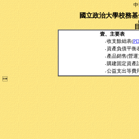
中
國立政治大學校務基金
壹、主要表
收支餘絀表(
P
‧
資產負債平衡表
‧
產品銷售(營運
‧
購建固定資產
‧
公益支出等費
‧
