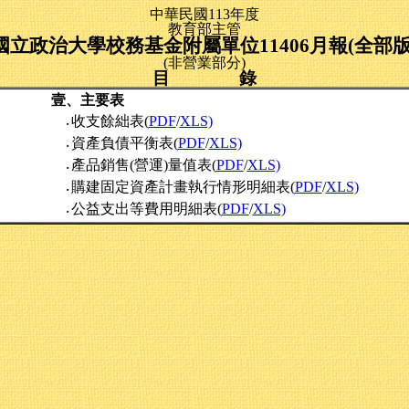
中華民國113年度
教育部主管
國立政治大學校務基金附屬單位11406月報(全部版
(非營業部分)
目 錄
壹、主要表
收支餘絀表(
PDF
/
XLS)
‧
資產負債平衡表(
PDF
/
XLS)
‧
產品銷售(營運)量值表(
PDF
/
XLS)
‧
購建固定資產計畫執行情形明細表(
PDF
/
XLS)
‧
公益支出等費用明細表(
PDF
/
XLS)
‧