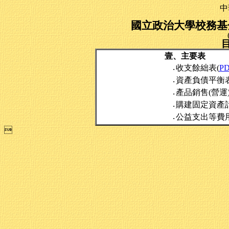
中
國立政治大學校務基金
壹、主要表
收支餘絀表(
P
‧
資產負債平衡表
‧
產品銷售(營運
‧
購建固定資產
‧
公益支出等費
‧
