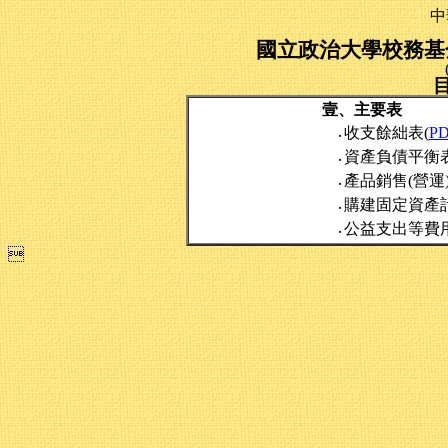
中
國立政治大學校務基金
壹、主要表
收支餘絀表(
P
‧
資產負債平衡表
‧
產品銷售(營運
‧
購建固定資產
‧
公益支出等費
‧
